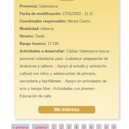
Provincia:
Salamanca
Fecha de modificación:
17/01/2022 - 11:11
Coordinador responsable:
Héctor Castro
Modalidad:
infancia
Horario:
Tarde
Rango horario:
17-19h
Actividades a desarrollar:
Cáritas Salamanca busca
personas voluntarias para: -Ludoteca: preparación de
dinámicas y talleres. - Apoyo al estudio y animación
cultural con niños y adolescentes de primaria,
secundaria y bachillerato. - Apoyo en actividades de
ocio y tiempo libre - Actividades con jóvenes -
Educación de calle
Me interesa
« primera
‹ anterior
1
2
3
4
5
6
7
8
9