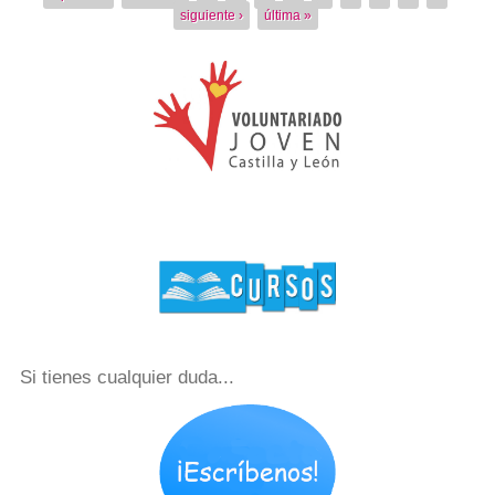
Páginas
siguiente ›
última »
Si tienes cualquier duda...