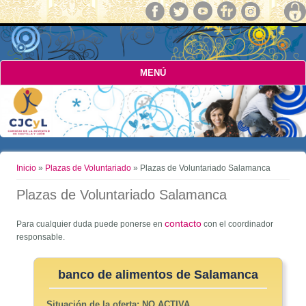
MENÚ
Usted está aquí
Inicio
»
Plazas de Voluntariado
» Plazas de Voluntariado Salamanca
Plazas de Voluntariado Salamanca
contacto
Para cualquier duda puede ponerse en
con el coordinador
responsable.
banco de alimentos de Salamanca
Situación de la oferta:
NO ACTIVA