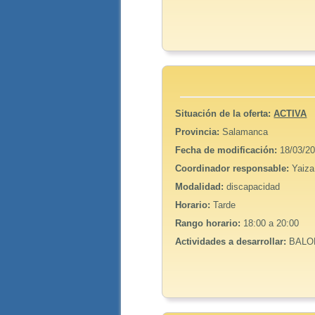
Situación de la oferta:
ACTIVA
Provincia:
Salamanca
Fecha de modificación:
18/03/20
Coordinador responsable:
Yaiza
Modalidad:
discapacidad
Horario:
Tarde
Rango horario:
18:00 a 20:00
Actividades a desarrollar:
BALON