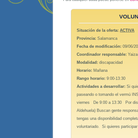
VOLUN
Situación de la oferta:
ACTIVA
Provincia:
Salamanca
Fecha de modificación:
09/06/20
Coordinador responsable:
Yaiza
Modalidad:
discapacidad
Horario:
Mañana
Rango horario:
9:00-13:30
Actividades a desarrollar:
Si qui
paseando o tomando el vermú INS
viernes De 9:00 a 13:30 Por disti
Aldehuela) Buscan gente responsab
tengas una disponibilidad completa
voluntariado. Si quieres particip