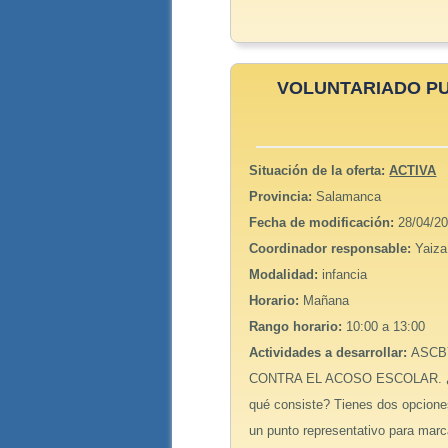
VOLUNTARIADO PU
Situación de la oferta:
ACTIVA
Provincia:
Salamanca
Fecha de modificación:
28/04/20
Coordinador responsable:
Yaiza
Modalidad:
infancia
Horario:
Mañana
Rango horario:
10:00 a 13:00
Actividades a desarrollar:
ASCBY
CONTRA EL ACOSO ESCOLAR. ¿Cuá
qué consiste? Tienes dos opciones
un punto representativo para marcar