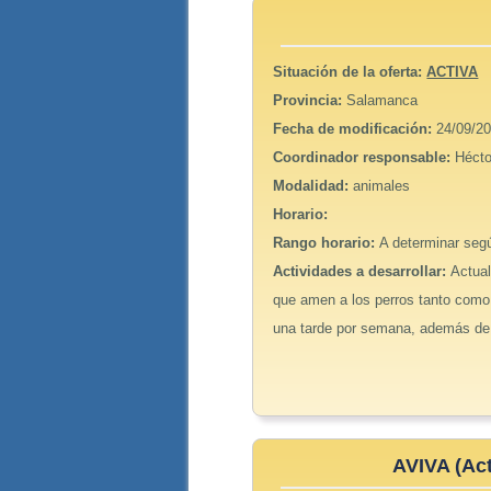
Situación de la oferta:
ACTIVA
Provincia:
Salamanca
Fecha de modificación:
24/09/20
Coordinador responsable:
Hécto
Modalidad:
animales
Horario:
Rango horario:
A determinar segú
Actividades a desarrollar:
Actual
que amen a los perros tanto como 
una tarde por semana, además de 
AVIVA (Ac