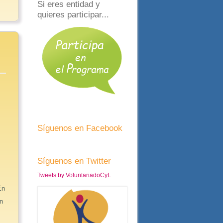
Si eres entidad y
quieres participar...
Síguenos en Facebook
Síguenos en Twitter
Tweets by VoluntariadoCyL
En
en