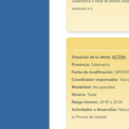
Salamanca o estar en puntos espec
acercará a ti.
Situación de la oferta:
ACTIVA
Provincia:
Salamanca
Fecha de modificación:
18/03/20
Coordinador responsable:
Yaiza
Modalidad:
discapacidad
Horario:
Tarde
Rango horario:
18:00 a 19:30
Actividades a desarrollar:
Nataci
la Piscina de Garrido.