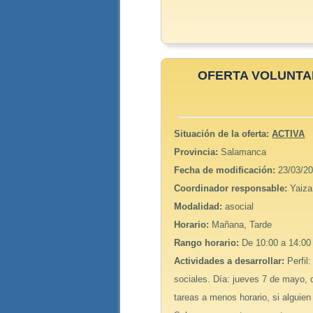
OFERTA VOLUNTARI
Situación de la oferta:
ACTIVA
Provincia:
Salamanca
Fecha de modificación:
23/03/20
Coordinador responsable:
Yaiza
Modalidad:
asocial
Horario:
Mañana, Tarde
Rango horario:
De 10:00 a 14:00
Actividades a desarrollar:
Perfil
sociales. Día: jueves 7 de mayo, 
tareas a menos horario, si alguien