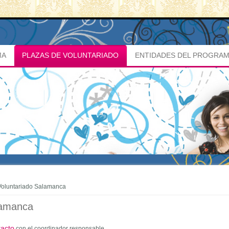
MA
PLAZAS DE VOLUNTARIADO
ENTIDADES DEL PROGRA
Voluntariado Salamanca
lamanca
tacto
con el coordinador responsable.