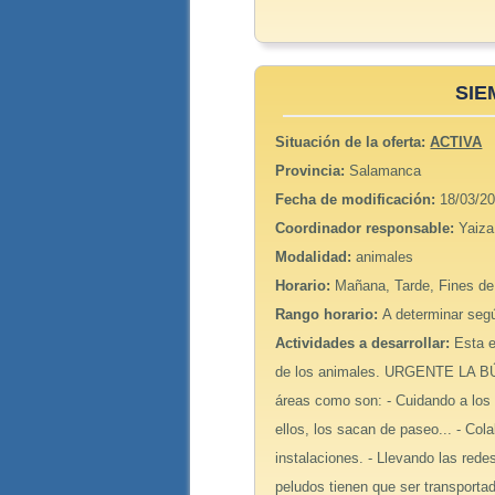
SIE
Situación de la oferta:
ACTIVA
Provincia:
Salamanca
Fecha de modificación:
18/03/20
Coordinador responsable:
Yaiza
Modalidad:
animales
Horario:
Mañana, Tarde, Fines d
Rango horario:
A determinar segú
Actividades a desarrollar:
Esta e
de los animales. URGENTE LA BÚ
áreas como son: - Cuidando a los p
ellos, los sacan de paseo... - Col
instalaciones. - Llevando las rede
peludos tienen que ser transporta