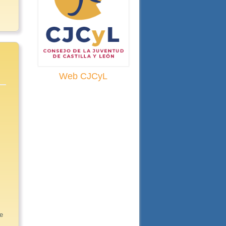
Web CJCyL
de