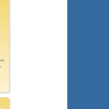
onas
o