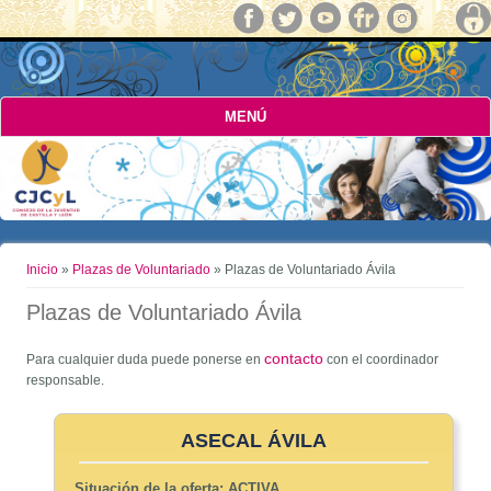
MENÚ
Usted está aquí
Inicio
»
Plazas de Voluntariado
» Plazas de Voluntariado Ávila
Plazas de Voluntariado Ávila
contacto
Para cualquier duda puede ponerse en
con el coordinador
responsable.
ASECAL ÁVILA
Situación de la oferta:
ACTIVA