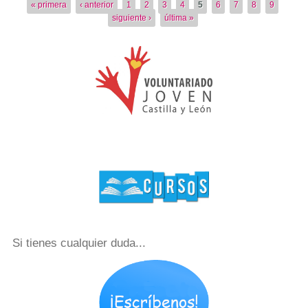
Páginas
« primera
‹ anterior
1
2
3
4
5
6
7
8
9
siguiente ›
última »
Si tienes cualquier duda...