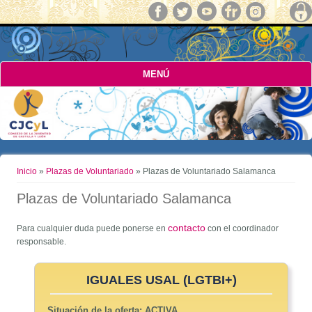
MENÚ
Usted está aquí
Inicio
»
Plazas de Voluntariado
» Plazas de Voluntariado Salamanca
Plazas de Voluntariado Salamanca
contacto
Para cualquier duda puede ponerse en
con el coordinador
responsable.
IGUALES USAL (LGTBI+)
Situación de la oferta:
ACTIVA