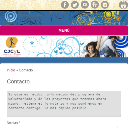
MENÚ
Usted está aquí
Inicio
» Contacto
Contacto
Observaciones
Nombre
*