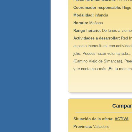
Coordinador responsable:
Hugo
Modalidad:
infancia
Horario:
Mañana
Rango horario:
De lunes a viern
Actividades a desarrollar:
Red In
espacio intercultural con actividad
julio. Puedes hacer voluntariado.
(Camino Viejo de Simancas). Pued
y te contamos más ¡Es tu momen
Campam
Situación de la oferta:
ACTIVA
Provincia:
Valladolid