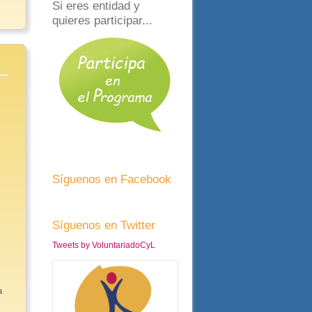
Si eres entidad y
quieres participar...
Síguenos en Facebook
Síguenos en Twitter
Tweets by VoluntariadoCyL
a