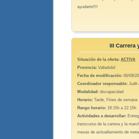
ayudarte!!!!
III Carrera
Situación de la oferta:
ACTIVA
Provincia:
Valladolid
Fecha de modificación:
06/09/20
Coordinador responsable:
Judit
Modalidad:
discapacidad
Horario:
Tarde, Fines de semana
Rango horario:
18:15h a 22:15h
Actividades a desarrollar:
Entre
transcurso de la carrera y la marc
mesas de avituallamiento de met