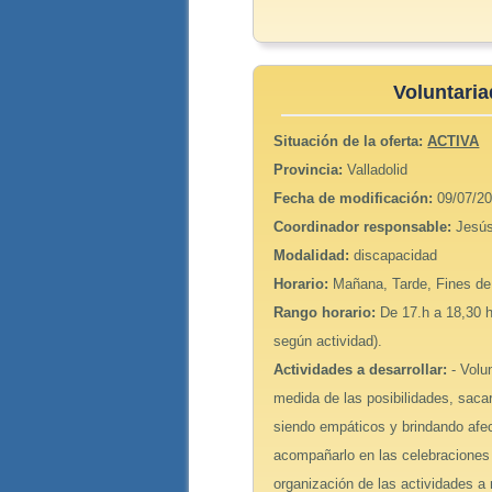
Voluntaria
Situación de la oferta:
ACTIVA
Provincia:
Valladolid
Fecha de modificación:
09/07/20
Coordinador responsable:
Jesús
Modalidad:
discapacidad
Horario:
Mañana, Tarde, Fines d
Rango horario:
De 17.h a 18,30 
según actividad).
Actividades a desarrollar:
- Volu
medida de las posibilidades, sacar
siendo empáticos y brindando afect
acompañarlo en las celebraciones l
organización de las actividades a 