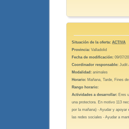
Situación de la oferta:
ACTIVA
Provincia:
Valladolid
Fecha de modificación:
09/07/20
Coordinador responsable:
Judit
Modalidad:
animales
Horario:
Mañana, Tarde, Fines d
Rango horario:
Actividades a desarrollar:
Eres u
una protectora. En motivo 113 nece
por la mañana) - Ayudar y apoyar 
las redes sociales - Ayudar a mant