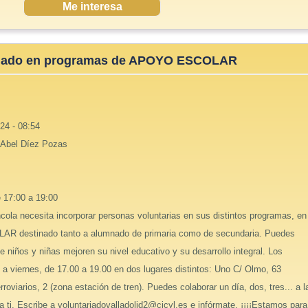
Me interesa
riado en programas de APOYO ESCOLAR
24 - 08:54
 Abel Díez Pozas
e 17:00 a 19:00
cola necesita incorporar personas voluntarias en sus distintos programas, en
AR destinado tanto a alumnado de primaria como de secundaria. Puedes
ue niños y niñas mejoren su nivel educativo y su desarrollo integral. Los
 a viernes, de 17.00 a 19.00 en dos lugares distintos: Uno C/ Olmo, 63
erroviarios, 2 (zona estación de tren). Puedes colaborar un día, dos, tres... a l
 ti. Escribe a voluntariadovalladolid2@cjcyl.es e infórmate. ¡¡¡¡Estamos para