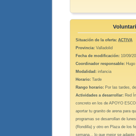
Volunta
Situación de la oferta:
ACTIVA
Provincia:
Valladolid
Fecha de modificación:
10/09/20
Coordinador responsable:
Hugo
Modalidad:
infancia
Horario:
Tarde
Rango horario:
Por las tardes, d
Actividades a desarrollar:
Red Ín
concreto en los de APOYO ESCOL
aportar tu granito de arena para q
programas se desarrollan de lunes
(Rondilla) y otro en Plaza de los f
semana... lo que mejor se adapte a