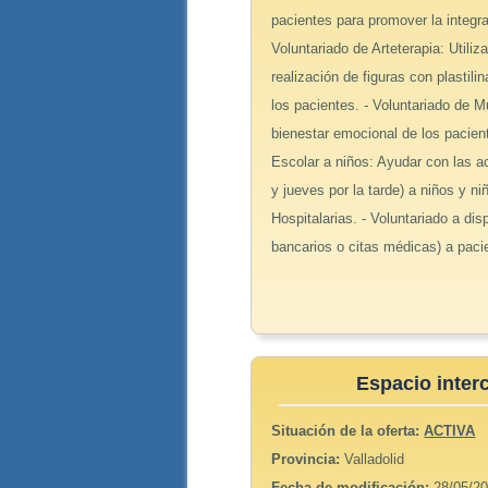
pacientes para promover la integrac
Voluntariado de Arteterapia: Utiliz
realización de figuras con plastili
los pacientes. - Voluntariado de M
bienestar emocional de los pacien
Escolar a niños: Ayudar con las a
y jueves por la tarde) a niños y 
Hospitalarias. - Voluntariado a di
bancarios o citas médicas) a pac
Espacio interc
Situación de la oferta:
ACTIVA
Provincia:
Valladolid
Fecha de modificación:
28/05/20