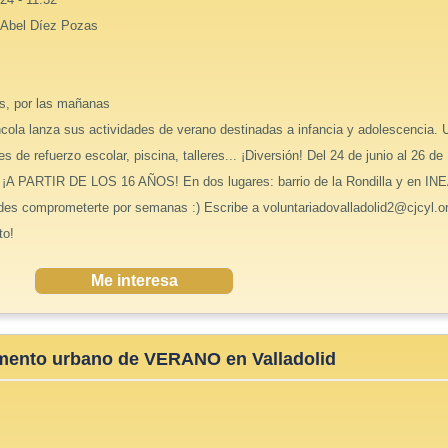
 Abel Díez Pozas
es, por las mañanas
cola lanza sus actividades de verano destinadas a infancia y adolescencia. 
es de refuerzo escolar, piscina, talleres... ¡Diversión! Del 24 de junio al 26 de
.. ¡A PARTIR DE LOS 16 AÑOS! En dos lugares: barrio de la Rondilla y en IN
es comprometerte por semanas :) Escribe a voluntariadovalladolid2@cjcyl.o
to!
Me interesa
ento urbano de VERANO en Valladolid