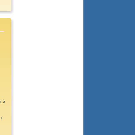
 la
 y
y