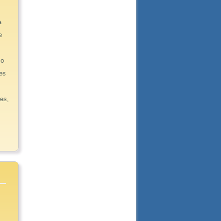
a
e
zo
tes
les,