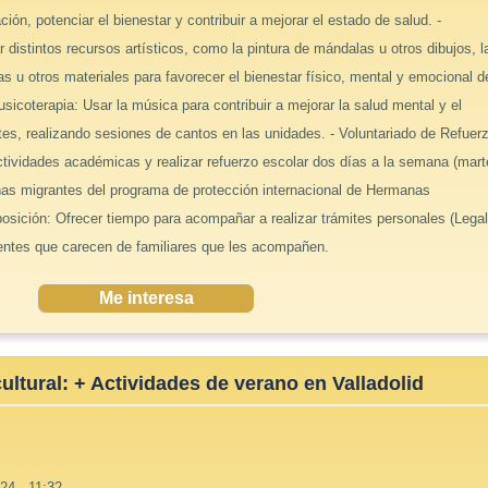
ión, potenciar el bienestar y contribuir a mejorar el estado de salud. -
ar distintos recursos artísticos, como la pintura de mándalas u otros dibujos, l
nas u otros materiales para favorecer el bienestar físico, mental y emocional d
usicoterapia: Usar la música para contribuir a mejorar la salud mental y el
tes, realizando sesiones de cantos en las unidades. - Voluntariado de Refuer
ctividades académicas y realizar refuerzo escolar dos días a la semana (mar
niñas migrantes del programa de protección internacional de Hermanas
sposición: Ofrecer tiempo para acompañar a realizar trámites personales (Lega
ientes que carecen de familiares que les acompañen.
Me interesa
ultural: + Actividades de verano en Valladolid
24 - 11:32