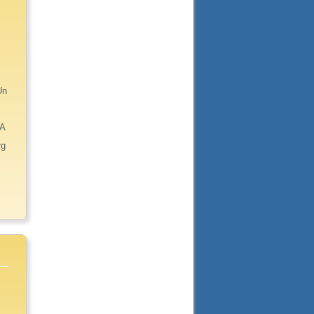
Un
EA
rg