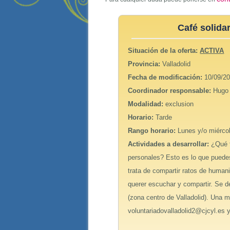
Café solida
Situación de la oferta:
ACTIVA
Provincia:
Valladolid
Fecha de modificación:
10/09/20
Coordinador responsable:
Hugo
Modalidad:
exclusion
Horario:
Tarde
Rango horario:
Lunes y/o miérco
Actividades a desarrollar:
¿Qué t
personales? Esto es lo que pued
trata de compartir ratos de human
querer escuchar y compartir. Se d
(zona centro de Valladolid). Una m
voluntariadovalladolid2@cjcyl.es 