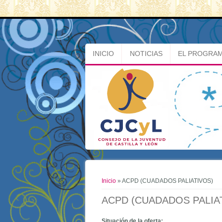
INICIO
NOTICIAS
EL PROGRA
Usted está aquí
Inicio
» ACPD (CUADADOS PALIATIVOS)
ACPD (CUADADOS PALIA
Situación de la oferta: