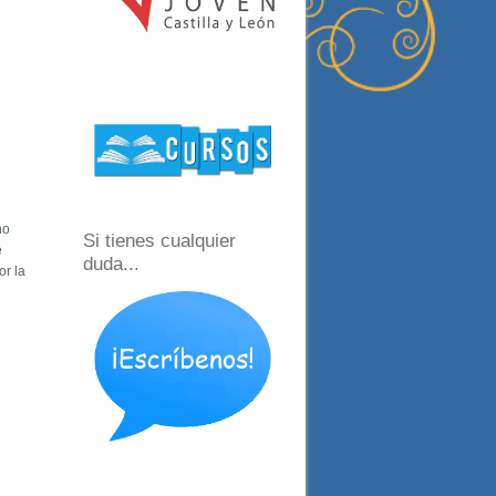
no
Si tienes cualquier
e
duda...
or la