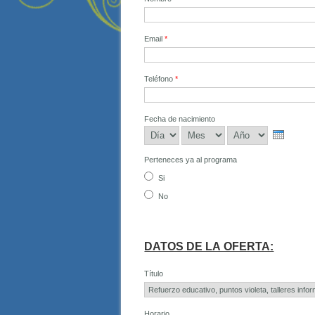
Email
*
Teléfono
*
Fecha de nacimiento
Día
Mes
Año
Perteneces ya al programa
Si
No
DATOS DE LA OFERTA:
Título
Horario