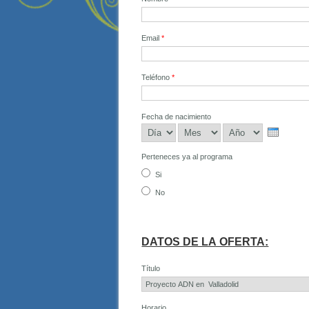
Email
*
Teléfono
*
Fecha de nacimiento
Día
Mes
Año
Perteneces ya al programa
Si
No
DATOS DE LA OFERTA:
Título
Horario