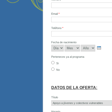
Email
*
Teléfono
*
Fecha de nacimiento
Día
Mes
Año
Perteneces ya al programa
Si
No
DATOS DE LA OFERTA:
Título
Horario