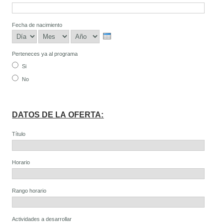
Fecha de nacimiento
Día
Mes
Año
Perteneces ya al programa
Si
No
DATOS DE LA OFERTA:
Título
Horario
Rango horario
Actividades a desarrollar